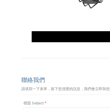
X型彈簧成