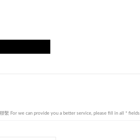
形機利用其滑座的靈活性，輕鬆實現複雜彈簧的製造。