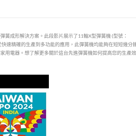
簧成形解決方案。此段影片展示了11軸X型彈簧機 (型號：
。從快速精確的生產到多功能的應用，此彈簧機均能夠在短短幾分
是家用電器。想了解更多關於這台先進彈簧機如何提高您的生產
印度臺灣形象展展示了具突破性的彈簧成形解決方案。此段影片展