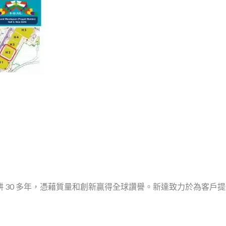
 30 多年，憑藉質量和創新贏得全球讚譽。新達致力於為客戶