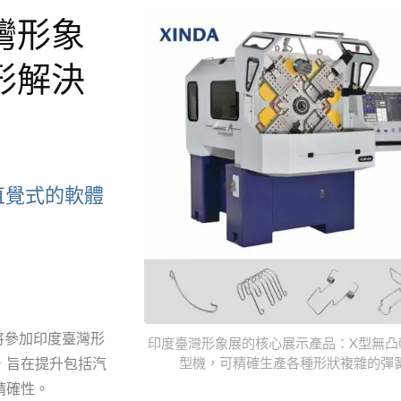
灣形象
形解決
直覺式的軟體
11軸X型彈簧機
無凸輪彈簧機 -
將參加印度臺灣形
印度臺灣形象展的核心展示產品：X型無凸
，旨在提升包括汽
型機，可精確生產各種形狀複雜的彈
精確性。