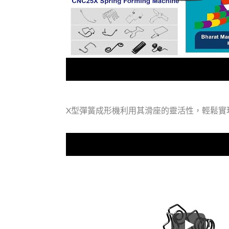
X型彈簧成形機利用其滑座的靈活性，輕鬆實