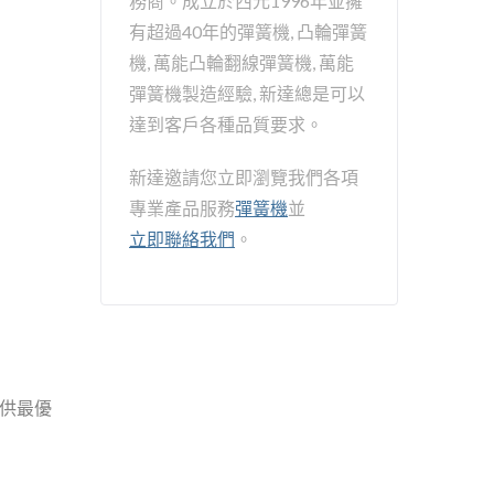
務商。成立於西元1996年並擁
有超過40年的彈簧機, 凸輪彈簧
機, 萬能凸輪翻線彈簧機, 萬能
彈簧機製造經驗, 新達總是可以
達到客戶各種品質要求。
新達邀請您立即瀏覽我們各項
專業產品服務
彈簧機
並
立即聯絡我們
。
提供最優