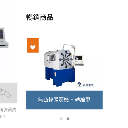
暢銷商品
 轉線型
11軸X型彈簧機
輪彈簧成
簧。