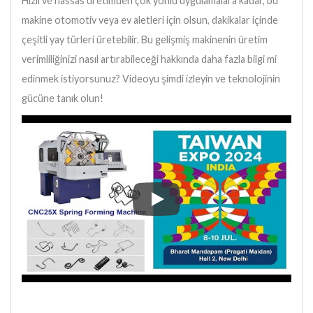
Hızlı ve hassas üretimden çok yönlü uygulamalara kadar, bu
makine otomotiv veya ev aletleri için olsun, dakikalar içinde
çeşitli yay türleri üretebilir. Bu gelişmiş makinenin üretim
verimliliğinizi nasıl artırabileceği hakkında daha fazla bilgi mi
edinmek istiyorsunuz? Videoyu şimdi izleyin ve teknolojinin
gücüne tanık olun!
Xinda, Hindistan'daki Tayvan Expo