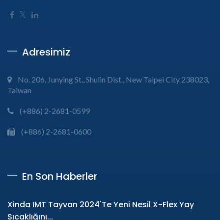
Adresimiz
No. 206, Junying St., Shulin Dist., New Taipei City 238023,
Taiwan
(+886) 2-2681-0599
(+886) 2-2681-0600
En Son Haberler
Xinda IMT Tayvan 2024'te Yeni Nesil X-Flex Yay
Sıcaklığını...