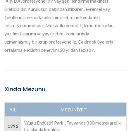
'XINDA', profesyonel bir yay şekillendirme makinesi
üreticisidir. Kuruluşun başından itibaren, evrensel yay
şekillendirme makinelerinin üretimine kendimizi
adamış durumdayız. Mekanik montaj, işleme, motorlar,
yazılım tasarımı ve yay üretimi konularında
uzmanlaşmış bir grup profesyoneliz. Çekirdek üyelerin
ortalama endüstri deneyimi 30 yıldan fazladır.
Xinda Mezunu
YIL
MEZUNIYET
Wugu Endüstri Parkı, Tayvan'da 330 metrekarelik
1996
bir alanda kuruldu.