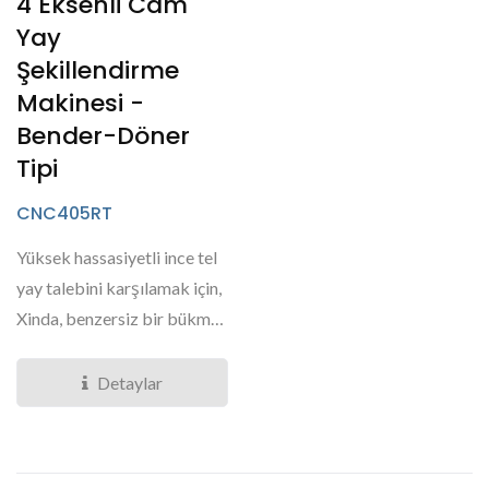
4 Eksenli Cam
Yay
Şekillendirme
Makinesi -
Bender-Döner
Tipi
CNC405RT
Yüksek hassasiyetli ince tel
yay talebini karşılamak için,
Xinda, benzersiz bir bükme-
döndürme...
Detaylar