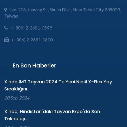
No. 206, Junying St., Shulin Dist., New Taipei City 238023,
Taiwan
(+886) 2-2681-0599
(+886) 2-2681-0600
En Son Haberler
Xinda IMT Tayvan 2024'te Yeni Nesil X-Flex Yay
Sıcaklığını...
20 Sep, 2024
Xinda, Hindistan'daki Tayvan Expo'da Son
Teknoloji...