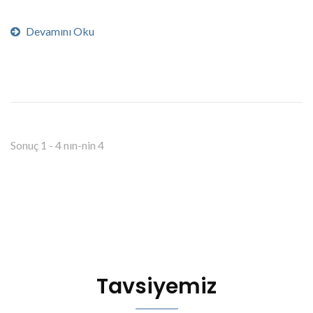
Değişken strok, geniş...
Devamını Oku
Sonuç 1 - 4 nın-nin 4
Tavsiyemiz