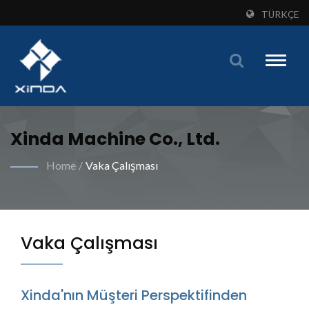
TÜRKÇE
Toggle
naviga
Xinda Machine Co., Ltd.
Home
/
Vaka Çalışması
Vaka Çalışması
Xinda'nın Müşteri Perspektifinden