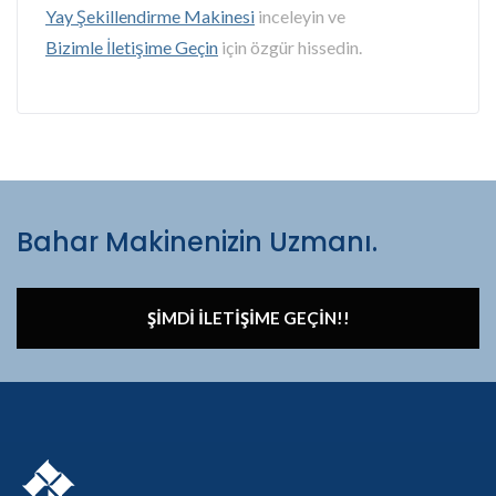
Yay Şekillendirme Makinesi
inceleyin ve
Bizimle İletişime Geçin
için özgür hissedin.
Bahar Makinenizin Uzmanı.
ŞIMDI İLETIŞIME GEÇIN!!