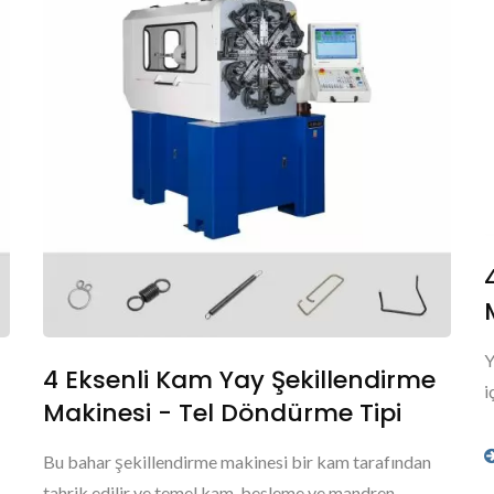
Y
4 Eksenli Kam Yay Şekillendirme
i
Makinesi - Tel Döndürme Tipi
Bu bahar şekillendirme makinesi bir kam tarafından
tahrik edilir ve temel kam, besleme ve mandren...