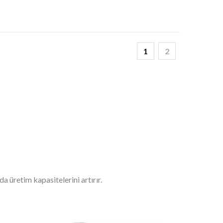
1
2
a üretim kapasitelerini artırır.