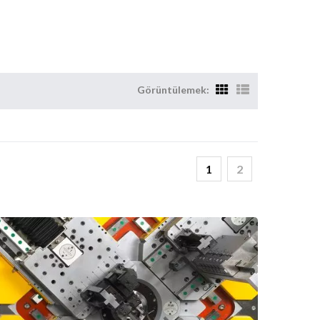
Görüntülemek:
1
2