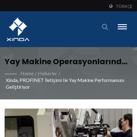
TÜRKÇE
Toggle
naviga
Yay Makine Operasyonlarında
Esneklik, Verimlilik Ve
Home
/
Haberler
/
Xinda, PROFINET İletişimi Ile Yay Makine Performansını
Hassasiyeti Maksimize Etmek |
Geliştiriyor
Endüstriyel Yay Üretim
İhtiyaçlarınızı Xinda Özel
Makineleriyle Karşılayın