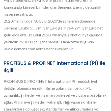
Ayrıca, Siemens, elektrik enerjisinin iletimi ve üretimi
konusunda küresel bir lider olan Siemens Energy'de azınlık
hissesine sahiptir.
2020 mali yılında, 30 Eylül 2020'de sona eren dönemde,
Siemens Grubu 55,3 milyar Euro gelir ve 4,2 milyar Euro net
gelir elde etti. 30 Eylül 2020 itibarıyla şirket dünya çapında
yaklaşık 293.000 çalışana sahipti. Daha fazla bilgi için
www.siemens.com adresinden ulaşılabilir.
PROFIBUS & PROFINET International (PI) Ile
Ilgili
PROFIBUS & PROFINET International (PI), endüstriyel
iletişim alanında en etkili ilgi gruplarından biridir. PI,
uzmanlık, şirketler ve insanları bölgesel ve uluslararası olarak
ağlar. PI'nin üye şirketleri yakın işbirliği yaparak fikirler
standartlara dönüşecek, standartlar yenilikçi ürünlere yol