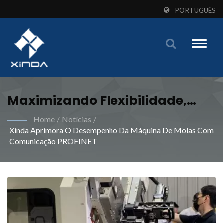
PORTUGUÊS
Toggle
naviga
Maximizando Flexibilidade,
Eficiência E Precisão Nas
Home
/
Notícias
/
Xinda Aprimora O Desempenho Da Máquina De Molas Com
Operações De Máquinas De
Comunicação PROFINET
Molas | Atenda Às Suas
Demandas De Fabricação De
Molas Industriais Com
Máquinas Especializadas Da
Xinda