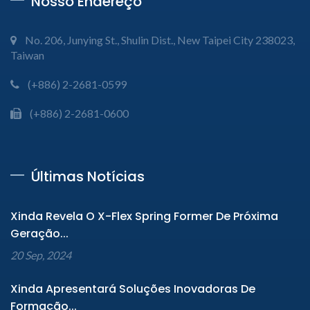
Nosso Endereço
No. 206, Junying St., Shulin Dist., New Taipei City 238023,
Taiwan
(+886) 2-2681-0599
(+886) 2-2681-0600
Últimas Notícias
Xinda Revela O X-Flex Spring Former De Próxima
Geração...
20 Sep, 2024
Xinda Apresentará Soluções Inovadoras De
Formação...