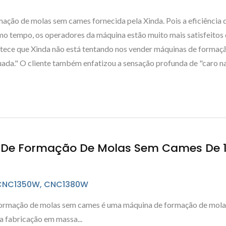
mação de molas sem cames fornecida pela Xinda. Pois a eficiência
 tempo, os operadores da máquina estão muito mais satisfeitos 
ntece que Xinda não está tentando nos vender máquinas de formaçã
uada." O cliente também enfatizou a sensação profunda de "caro n
De Formação De Molas Sem Cames De 11 
CNC1350W, CNC1380W
ormação de molas sem cames é uma máquina de formação de molas 
a fabricação em massa...