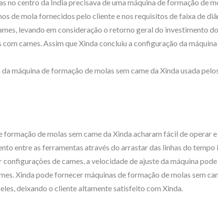
as no centro da Índia precisava de uma máquina de formação de m
de mola fornecidos pelo cliente e nos requisitos de faixa de diâm
es, levando em consideração o retorno geral do investimento do 
 com cames. Assim que Xinda concluiu a configuração da máquina
cia da máquina de formação de molas sem came da Xinda usada pelo
 de formação de molas sem came da Xinda acharam fácil de operar e
to entre as ferramentas através do arrastar das linhas do tempo 
er configurações de cames, a velocidade de ajuste da máquina p
ames. Xinda pode fornecer máquinas de formação de molas sem cam
les, deixando o cliente altamente satisfeito com Xinda.