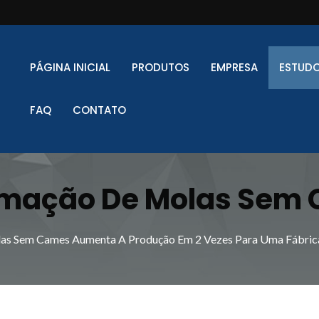
PÁGINA INICIAL
PRODUTOS
EMPRESA
ESTUDO
FAQ
CONTATO
rmação De Molas Sem 
iciência De Produção 
as Sem Cames Aumenta A Produção Em 2 Vezes Para Uma Fábrica
áquinas Inovadoras De
antes Globais - Xinda