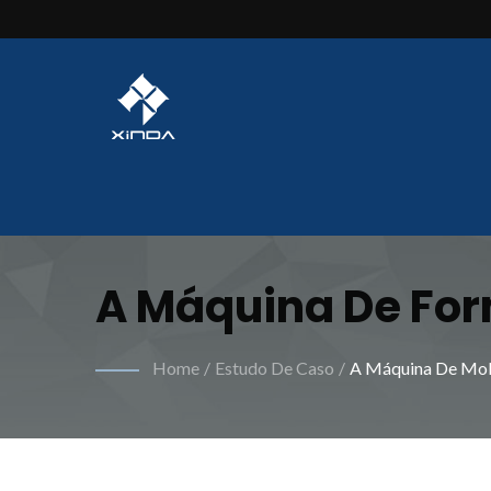
A Máquina De Fo
Revolucionou A Ef
Home
/
Estudo De Caso
/
A Máquina De Mol
De Trabalho. | M
Molas Para Fabric