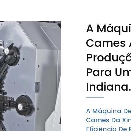
A Máqui
Cames 
Produçã
Para Um
Indiana
A Máquina D
Cames Da Xin
Eficiência De