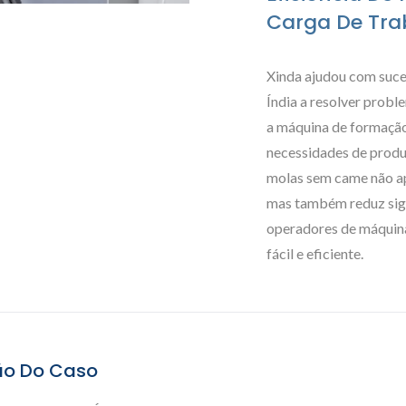
Carga De Tra
Xinda ajudou com suce
Índia a resolver probl
a máquina de formaçã
necessidades de produ
molas sem came não ap
mas também reduz sign
operadores de máquina
fácil e eficiente.
ção Do Caso