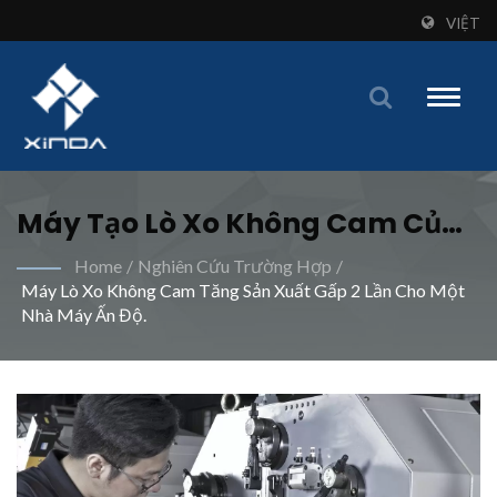
VIỆT
Toggle
naviga
Máy Tạo Lò Xo Không Cam Của
Xinda Đã Cách Mạng Hóa Hiệu
Home
/
Nghiên Cứu Trường Hợp
/
Máy Lò Xo Không Cam Tăng Sản Xuất Gấp 2 Lần Cho Một
Quả Sản Xuất Và Giảm Khối
Nhà Máy Ấn Độ.
Lượng Công Việc. | Máy Uốn Lò
Xo Sáng Tạo Dành Cho Các Nhà
Sản Xuất Toàn Cầu - Xinda