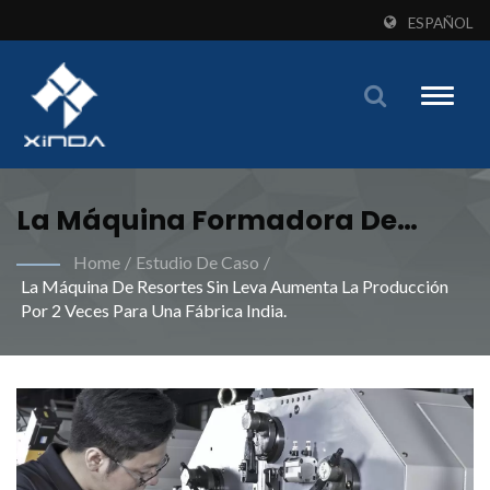
ESPAÑOL
Toggle
naviga
La Máquina Formadora De
Resortes Sin Leva De Xinda
Home
/
Estudio De Caso
/
La Máquina De Resortes Sin Leva Aumenta La Producción
Revolucionó La Eficiencia De
Por 2 Veces Para Una Fábrica India.
Producción Y Redujo La Carga
De Trabajo. | Maquinaria
Innovadora De Formación De
Muelles Para Fabricantes
Globales - Xinda