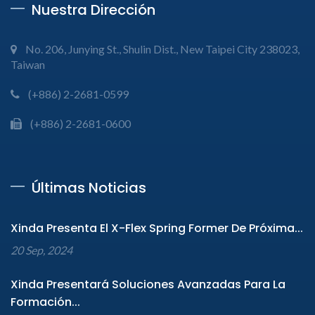
Nuestra Dirección
No. 206, Junying St., Shulin Dist., New Taipei City 238023,
Taiwan
(+886) 2-2681-0599
(+886) 2-2681-0600
Últimas Noticias
Xinda Presenta El X-Flex Spring Former De Próxima...
20 Sep, 2024
Xinda Presentará Soluciones Avanzadas Para La
Formación...