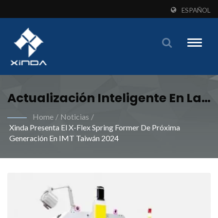
ESPAÑOL
Toggle
naviga
Actualización Inteligente En La
Fabricación De Resortes: Una
Home
/
Noticias
/
Xinda Presenta El X-Flex Spring Former De Próxima
Situación Beneficiosa Para La
Generación En IMT Taiwán 2024
Eficiencia Y La Calidad |
Satisfaga Sus Demandas De
Fabricación De Muelles
Industriales Con Máquinas
Especializadas De Xinda