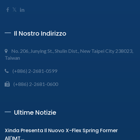
Il Nostro Indirizzo
No. 206, Junying St., Shulin Dist., New Taipei City 238023,
Taiwan
(+886) 2-2681-0599
(+886) 2-2681-0600
Ultime Notizie
Xinda Presenta Il Nuovo X-Flex Spring Former
All'IMT...