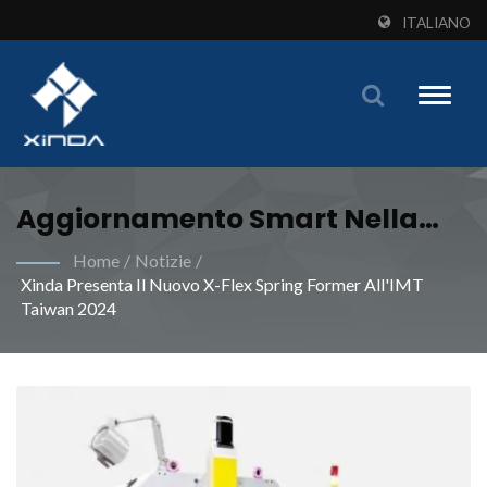
ITALIANO
Toggle
naviga
Aggiornamento Smart Nella
Produzione Di Molle: Un
Home
/
Notizie
/
Xinda Presenta Il Nuovo X-Flex Spring Former All'IMT
Vantaggio Per Efficienza E
Taiwan 2024
Qualità| Soddisfa Le Tue
Esigenze Di Produzione
Industriale Di Molle Con
Macchine Specializzate Da
Xinda