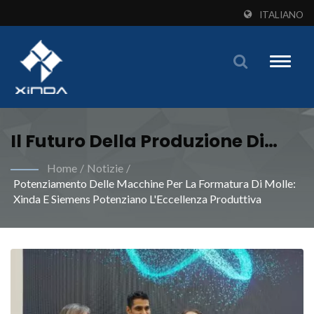
ITALIANO
Toggle
naviga
Il Futuro Della Produzione Di
Molle: Xinda E Siemens
Home
/
Notizie
/
Potenziamento Delle Macchine Per La Formatura Di Molle:
Introducono Macchine Per Molle
Xinda E Siemens Potenziano L'Eccellenza Produttiva
Avanzate Con Caratteristiche
Di Digitalizzazione E
Visualizzazione Dell'Energia|
Soddisfa Le Tue Esigenze Di
Produzione Industriale Di Molle