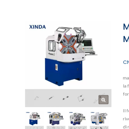
Di Tipo X Di Xinda
M
M
C
ma
la
fo
Il 
riv
di 