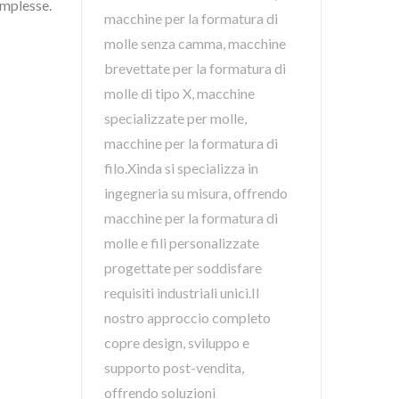
omplesse.
macchine per la formatura di
molle senza camma, macchine
brevettate per la formatura di
molle di tipo X, macchine
specializzate per molle,
macchine per la formatura di
filo.Xinda si specializza in
ingegneria su misura, offrendo
tte per produrre senza sforzo molle complesse.
macchine per la formatura di
molle e fili personalizzate
progettate per soddisfare
requisiti industriali unici.Il
nostro approccio completo
copre design, sviluppo e
supporto post-vendita,
offrendo soluzioni