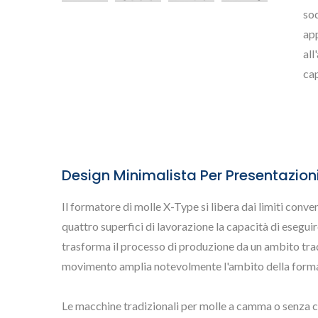
sod
ap
all
cap
Design Minimalista Per Presentazioni,
Il formatore di molle X-Type si libera dai limiti conv
Formatore Di Molle Senza
Form
quattro superfici di lavorazione la capacità di esegui
Camme
trasforma il processo di produzione da un ambito tra
movimento amplia notevolmente l'ambito della formatur
Le macchine tradizionali per molle a camma o senza