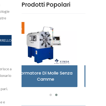
Prodotti Popolari
i
ologie
stre
RRELLO
erisce a
Senza
Formatore Di Molle Di Tipo
For
zionario
X
pari.
e e