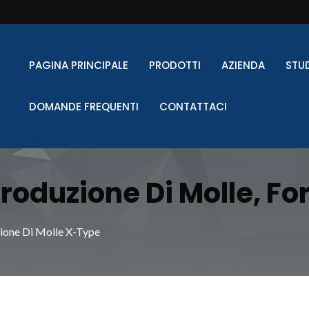
PAGINA PRINCIPALE
PRODOTTI
AZIENDA
STU
DOMANDE FREQUENTI
CONTATTACI
roduzione Di Molle, For
La Formatura Di Molle
ione Di Molle X-Type
na CNC Per La Formatu
nza Con La Tecnologia 