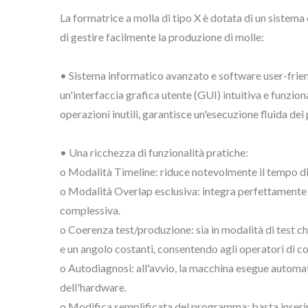
La formatrice a molla di tipo X è dotata di un sistema 
di gestire facilmente la produzione di molle:
• Sistema informatico avanzato e software user-frien
un'interfaccia grafica utente (GUI) intuitiva e funzio
operazioni inutili, garantisce un'esecuzione fluida de
• Una ricchezza di funzionalità pratiche:
o Modalità Timeline: riduce notevolmente il tempo di
o Modalità Overlap esclusiva: integra perfettamente 
complessiva.
o Coerenza test/produzione: sia in modalità di test c
e un angolo costanti, consentendo agli operatori di co
o Autodiagnosi: all'avvio, la macchina esegue automa
dell'hardware.
o Modifica semplificata del programma: basta inserire