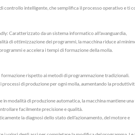
di controllo intelligente, che semplifica il processo operativo e ti 
dly: Caratterizzato da un sistema informatico all'avanguardia,
nalità di ottimizzazione dei programmi, la macchina riduce al minim
i programmi e accelera i tempi di formazione della molla.
 formazione rispetto ai metodi di programmazione tradizionali.
i processi di produzione per ogni molla, aumentando la produttivi
he in modalità di produzione automatica, la macchina mantiene una 
ntrollare facilmente precisione e qualità.
ticamente la diagnosi dello stato dell'azionamento, del motore e
 i valori degli assi per completare la modifica del programma. Le 