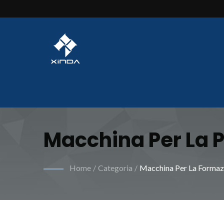
Macchina Per La P
Macchina CNC Per 
Home
/
Categoria
/
Macchina Per La Formaz
Molle CNC, Macchi
Sblocca L'efficie