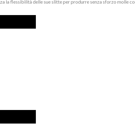
za la flessibilità delle sue slitte per produrre senza sforzo molle c
 formazione di molle di tipo X utilizza la flessibilità delle sue sli