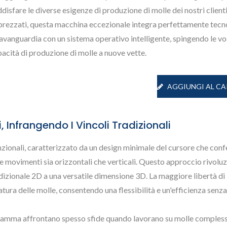
disfare le diverse esigenze di produzione di molle dei nostri client
prezzati, questa macchina eccezionale integra perfettamente tecn
'avanguardia con un sistema operativo intelligente, spingendo le vo
acità di produzione di molle a nuove vette.
AGGIUNGI AL CA
 Infrangendo I Vincoli Tradizionali
enzionali, caratterizzato da un design minimale del cursore che conf
atore Di Molle Di Tipo
Formatore Di Molle 
re movimenti sia orizzontali che verticali. Questo approccio rivolu
X
Camme
dizionale 2D a una versatile dimensione 3D. La maggiore libertà di
a delle molle, consentendo una flessibilità e un'efficienza senza 
 camma affrontano spesso sfide quando lavorano su molle compless