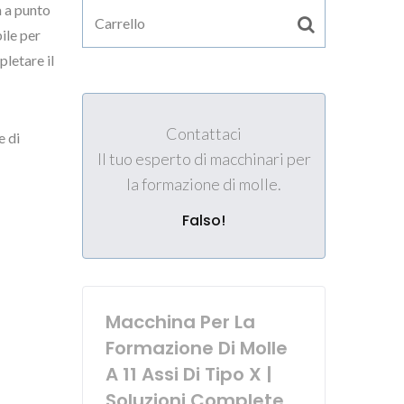
a a punto
ile per
letare il
Contattaci
e di
Il tuo esperto di macchinari per
la formazione di molle.
Falso!
Macchina Per La
Formazione Di Molle
A 11 Assi Di Tipo X |
Soluzioni Complete