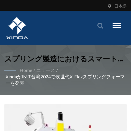
日本語
Toggle
naviga
スプリング製造におけるスマートア
ップグレード：効率と品質のウィン
Home
/
ニュース
/
XindaがIMT台湾2024で次世代X-Flexスプリングフォーマ
ウィン | Xinda からの専門機を使用
ーを発表
して産業用スプリング製造ニーズに
対応