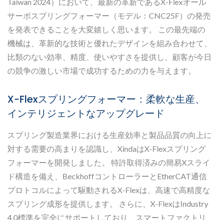
Taiwan 2024）において、最新の革新であるX-Flexオール
サーボスプリングフォーマー（モデル：CNC25F）の発売
を発表できることを大変嬉しく思います。 この最先端の
機械は、革新的な技術と優れたデザインを組み合わせて、
比類のない効率、精度、使いやすさを提供し、顧客が今日
の競争の激しい市場で成功するための力を与えます。
X-Flexスプリングフォーマー：柔軟な生産、
インテリジェントなアップグレード
スプリング製造業界における生産効率と製品品質の向上に
対する需要の高まりを認識し、XindaはX-Flexスプリング
フォーマーを開発しました。 特許取得済みの簡易Xスライ
ド構造を備え、BeckhoffコントローラーとEtherCAT通信
プロトコルによって駆動されるX-Flexは、高速で高精度な
スプリング成形を提供します。 さらに、X-FlexはIndustry
4.0標準を完全にサポートしており、スマートファクトリ