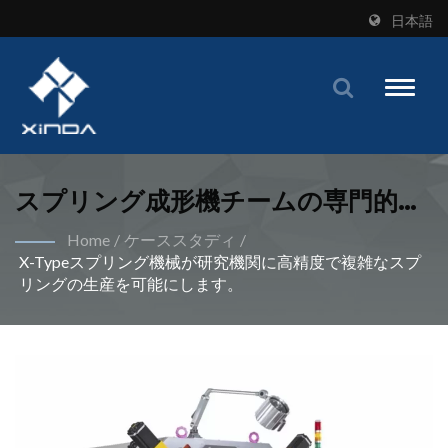
日本語
Toggle
naviga
スプリング成形機チームの専門的な
能力と包括的なサポートに対する姿
Home
/
ケーススタディ
/
X-Typeスプリング機械が研究機関に高精度で複雑なスプ
勢が顧客から高い評価を得ていま
リングの生産を可能にします。
す。| グローバルメーカー向け革新
的なスプリング成形機 - Xinda