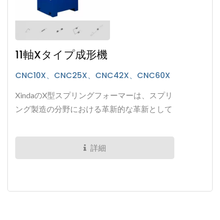
11軸Xタイプ成形機
CNC10X、CNC25X、CNC42X、CNC60X
XindaのX型スプリングフォーマーは、スプリ
ング製造の分野における革新的な革新として
立ち現れています。この卓越したマシンは、
お客様の多様なスプリング生産ニーズに対応
詳細
するよう設計されており、最先端の技術と知
的なオペレーティングシステムを見事に融合
させ、お客様のスプリング製造能力を新たな
高みへと押し上げます。