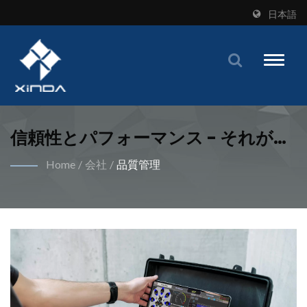
日本語
Toggle
naviga
信頼性とパフォーマンス - それが私
たちの保証です。 | 産業用バイヤー
Home
/
会社
/
品質管理
向けのカムレススプリング形成機に
おける包括的なソリューション