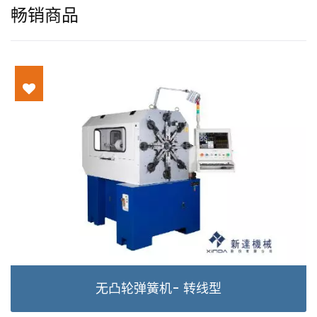
畅销商品
簧机- 转线型
11轴