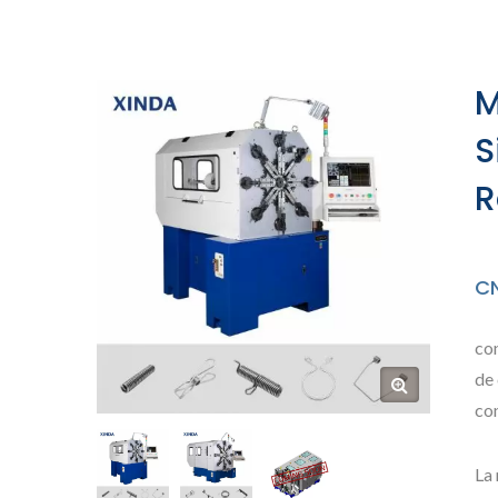
Con La Tecnologí
Tipo X De Xinda
M
S
R
C
co
de
co
La