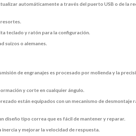
ctualizar automáticamente a través del puerto USB o de la re
.
resortes.
ita teclado y ratón para la configuración.
ad suizos o alemanes.
nsmisión de engranajes es procesado por molienda y la precis
formación y corte en cualquier ángulo.
nderezado están equipados con un mecanismo de desmontaje r
 diseño tipo correa que es fácil de mantener y reparar.
a inercia y mejorar la velocidad de respuesta.