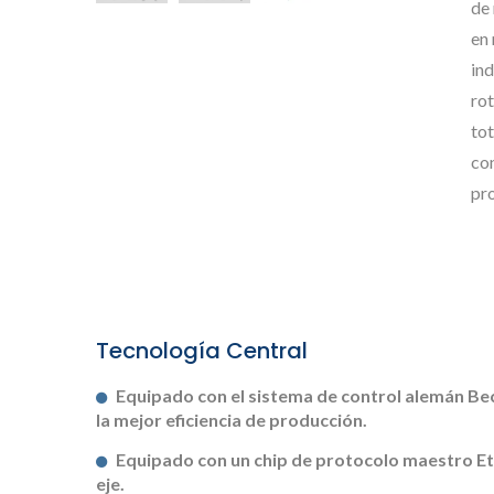
de 
en
ind
rot
tot
co
pr
Formador De Resortes Sin
F
Tecnología Central
Leva
Equipado con el sistema de control alemán Be
la mejor eficiencia de producción.
Equipado con un chip de protocolo maestro Et
eje.