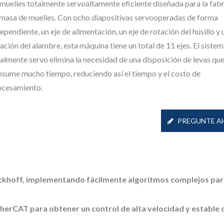
muelles totalmente servoaltamente eficiente diseñada para la fab
 masa de muelles. Con ocho diapositivas servooperadas de forma
ependiente, un eje de alimentación, un eje de rotación del husillo y 
ación del alambre, esta máquina tiene un total de 11 ejes. El siste
almente servo elimina la necesidad de una disposición de levas qu
nsume mucho tiempo, reduciendo así el tiempo y el costo de
ocesamiento.
PREGUNTE A
ormador De Resortes
Formador De Resort
Tipo X
Leva
ckhoff, implementando fácilmente algoritmos complejos par
herCAT para obtener un control de alta velocidad y estable 