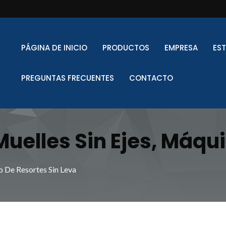
PÁGINA DE INICIO
PRODUCTOS
EMPRESA
ES
PREGUNTAS FRECUENTES
CONTACTO
uelles Sin Ejes, Máqu
uelles, Máquina De C
De Resortes Sin Leva
formador De Muelles 
elles CNC | Desbloque