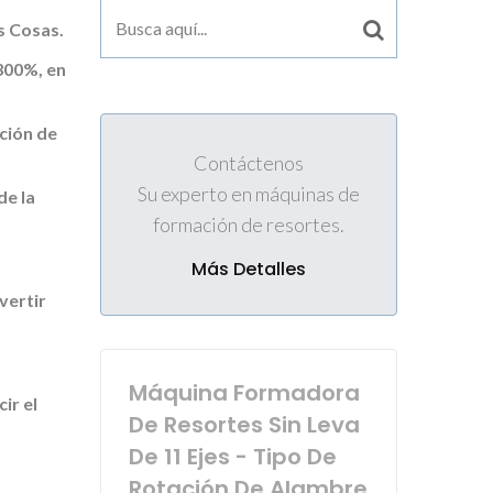
s Cosas.
300%, en
ción de
Contáctenos
Su experto en máquinas de
de la
formación de resortes.
Más Detalles
vertir
Máquina Formadora
ir el
De Resortes Sin Leva
De 11 Ejes - Tipo De
Rotación De Alambre