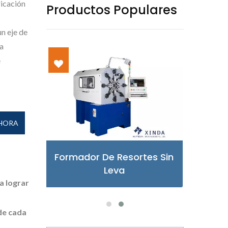
ricación
Productos Populares
un eje de
ma
e
HORA
es Sin
Formador De Resortes
Fo
Tipo X
a lograr
de cada