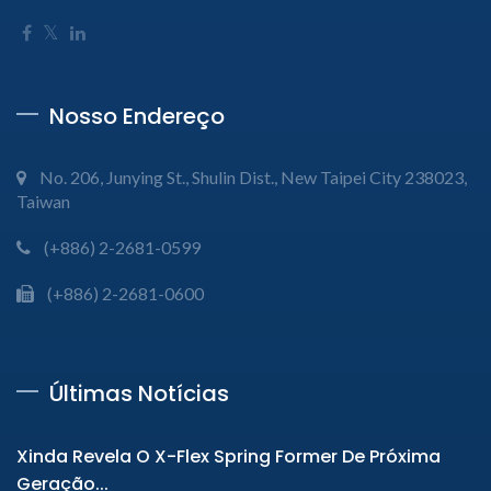
Nosso Endereço
No. 206, Junying St., Shulin Dist., New Taipei City 238023,
Taiwan
(+886) 2-2681-0599
(+886) 2-2681-0600
Últimas Notícias
Xinda Revela O X-Flex Spring Former De Próxima
Geração...