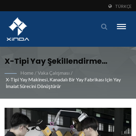
TÜRKÇE
Toggle
naviga
X-Tipi Yay Şekillendirme
Makinesiyle Artan Üretim
Home
/
Vaka Çalışması
/
X-Tipi Yay Makinesi, Kanadalı Bir Yay Fabrikası Için Yay
Verimliliği Ve Stabil İşgücü
İmalat Sürecini Dönüştürür
Kaynakları Deneyimleyin |
Küresel Üreticiler İçin Yenilikçi
Yay Şekillendirme Makineleri -
Xinda