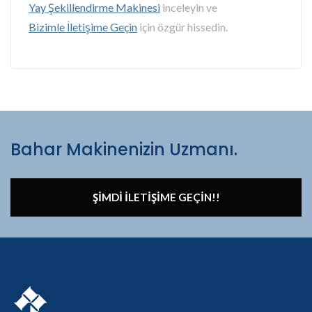
Yay Şekillendirme Makinesi
inceleyin ve
Bizimle İletişime Geçin
için özgür hissedin.
Bahar Makinenizin Uzmanı.
ŞIMDI İLETIŞIME GEÇIN!!