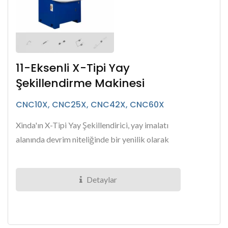
11-Eksenli X-Tipi Yay
Şekillendirme Makinesi
CNC10X, CNC25X, CNC42X, CNC60X
Xinda'ın X-Tipi Yay Şekillendirici, yay imalatı
alanında devrim niteliğinde bir yenilik olarak
öne çıkıyor ve işletmelerin benzersiz verimlilik...
Detaylar