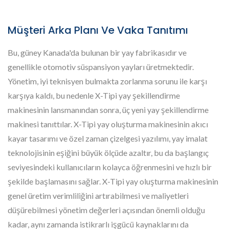
Müşteri Arka Planı Ve Vaka Tanıtımı
Bu, güney Kanada'da bulunan bir yay fabrikasıdır ve
genellikle otomotiv süspansiyon yayları üretmektedir.
Yönetim, iyi teknisyen bulmakta zorlanma sorunu ile karşı
karşıya kaldı, bu nedenle X-Tipi yay şekillendirme
makinesinin lansmanından sonra, üç yeni yay şekillendirme
makinesi tanıttılar. X-Tipi yay oluşturma makinesinin akıcı
kayar tasarımı ve özel zaman çizelgesi yazılımı, yay imalat
teknolojisinin eşiğini büyük ölçüde azaltır, bu da başlangıç
seviyesindeki kullanıcıların kolayca öğrenmesini ve hızlı bir
şekilde başlamasını sağlar. X-Tipi yay oluşturma makinesinin
genel üretim verimliliğini artırabilmesi ve maliyetleri
düşürebilmesi yönetim değerleri açısından önemli olduğu
kadar, aynı zamanda istikrarlı işgücü kaynaklarını da