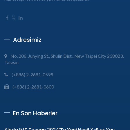
Adresimiz
No. 206, Junying St., Shulin Dist., New Taipei City 238023,
Taiwan
(+886) 2-2681-0599
(+886) 2-2681-0600
En Son Haberler
Xinda IMT Tayvan 2024'te Yeni Nesil X-Flex Yay