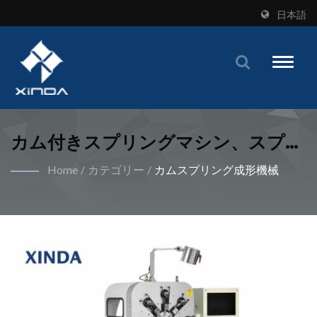
日本語
Toggle
naviga
カム付きスプリングマシン、スプリ
ングフォーマー、ワイヤー成形機、
Home
/
カテゴリー
/
カムスプリング成形機械
スプリング製造機、スプリング製造
機械 | Xindaの特許取得済みのX型ス
プリング形成技術で効率を向上させ
よう