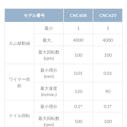
モデル番号
CNC608
CNC620
最小
1
1
最大。
4000
4000
カム移動値
最大回転数
100
100
(rpm)
最小増分
0.01
0.01
(mm)
ワイヤー供
給
最大速度
120
90
(m/min.)
最小増分
0.1°
0.1°
クイル回転
最大回転数
500
500
(rpm)