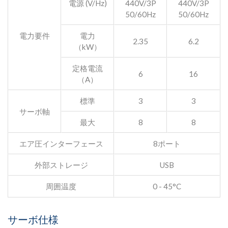
電源 (V/Hz)
440V/3P
440V/3P
50/60Hz
50/60Hz
電力要件
電力
2.35
6.2
（kW）
定格電流
6
16
（A）
標準
3
3
サーボ軸
最大
8
8
エア圧インターフェース
8ポート
外部ストレージ
USB
周囲温度
0 - 45°C
サーボ仕様