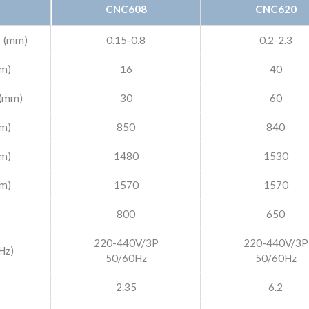
CNC608
CNC620
(mm)
0.15-0.8
0.2-2.3
m)
16
40
(mm)
30
60
m)
850
840
m)
1480
1530
m)
1570
1570
800
650
220-440V/3P
220-440V/3P
Hz)
50/60Hz
50/60Hz
2.35
6.2