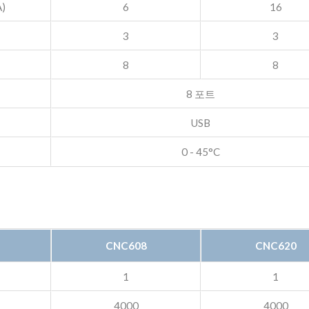
)
6
16
3
3
8
8
8 포트
USB
0 - 45°C
CNC608
CNC620
1
1
4000
4000