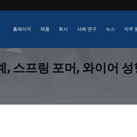
홈페이지
제품
회사
사례 연구
뉴스
자주 
, 스프링 포머, 와이어 성
계 | Xinda의 특허 X형 