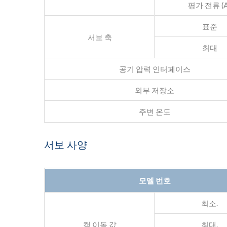
평가 전류 (A
표준
서보 축
최대
공기 압력 인터페이스
외부 저장소
주변 온도
서보 사양
모델 번호
최소.
캠 이동 값
최대.