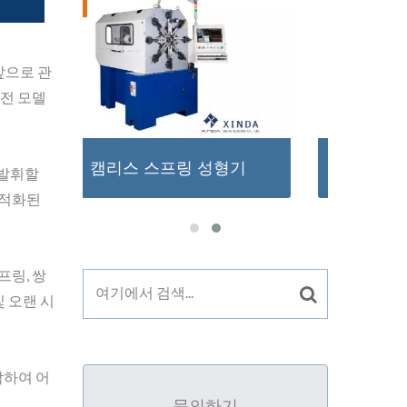
의
앞으로 관
이전 모델
형기
X형 스프링 성형기
 발휘할
최적화된
프링, 쌍
및 오랜 시
락하여 어
문의하기