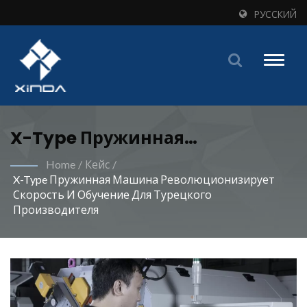
РУССКИЙ
Toggle
naviga
X-Type Пружинная
Формовочная Машина
Home
/
Кейс
/
X-Type Пружинная Машина Революционизирует
Увеличивает Скорость
Скорость И Обучение Для Турецкого
Производства В Четыре Раза |
Производителя
Инновационные Пружинные
Формовочные Машины Для
Мировых Производителей -
Xinda