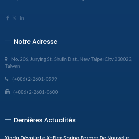
Notre Adresse
No. 206, Junying St., Shulin Dist., New Taipei City 238023,
Taiwan
(+886) 2-2681-0599
(+886) 2-2681-0600
Dernières Actualités
Xinda Dévoile Le X-Flex Spring Former De Nouvelle...